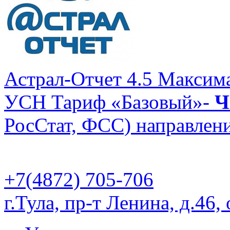
Астрал-Отчет 4.5 Максим
УСН
Тариф «Базовый»-
Ч
РосСтат, ФСС) направлени
+7(4872) 705-706
г.Тула, пр-т Ленина, д.46,