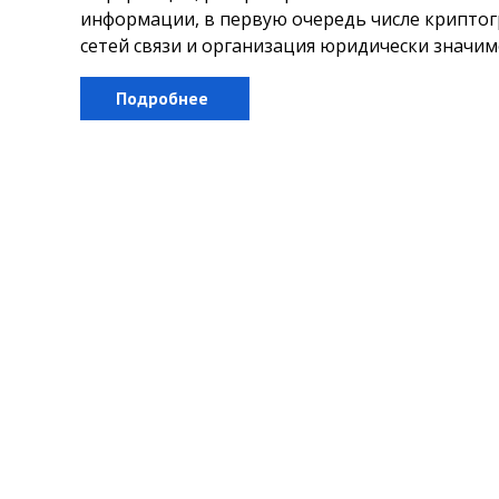
информации, в первую очередь числе крипто
сетей связи и организация юридически значи
Подробнее
+7(4872) 705-706
г.Тула, пр-т Ленина, д.46, оф.407