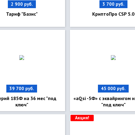
2 900 руб.
3 700 руб.
Тариф "Базис"
КриптоПро CSP 5.0
39 700 руб.
45 000 руб.
рий 185Ф на 36 мес "под
«aQsi -5Ф» с эквайрингом н
ключ"
"под ключ"
Акция!