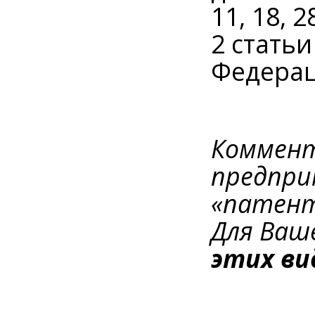
11, 18, 2
2 стать
Федера
Коммент
предпри
«патенто
Для Ваш
этих ви