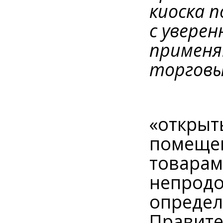
киоска 
с увере
применя
торговы
«открыт
помещен
товарам
непродо
определ
Правите