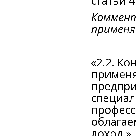
статьи 
Коммент
применя
«2.2. Ко
применя
предпр
специал
професс
облагае
доход.»