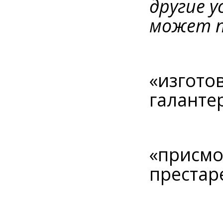
другие у
может п
«изгото
галанте
«присмо
престар