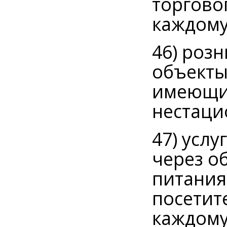
торгово
каждому
46) роз
объекты
имеющие
нестаци
47) усл
через о
питания
посетит
каждому