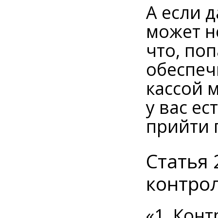
А если д
может н
что, по
обеспеч
кассой м
у вас ес
прийти 
Статья
контро
«1. Кон