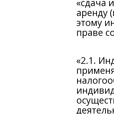
«сдача 
аренду 
этому и
праве с
«2.1. И
применя
налогоо
индивид
осущест
деятельн