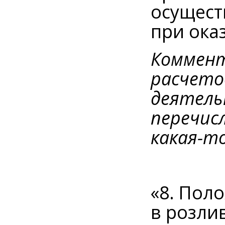
осущест
при ока
Коммент
расчето
деятель
перечис
какая-т
«8. Пол
в розлив