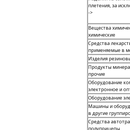
плетения, за иск
->
Вещества химиче
химические
Средства лекарст
применяемые в м
Изделия резиновы
Продукты минера
прочие
Оборудование ко
электронное и оп
Оборудование эл
Машины и оборуд
в другие группир
Средства автотр
полуприцепы