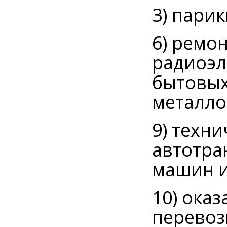
3) пари
6) ремо
радиоэл
бытовых
металло
9) техн
автотра
машин и
10) ока
перевоз