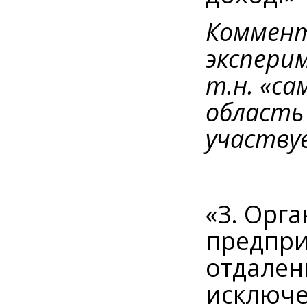
Коммент
экспери
т.н. «са
область
участву
«3. Орг
предпри
отдален
исключе