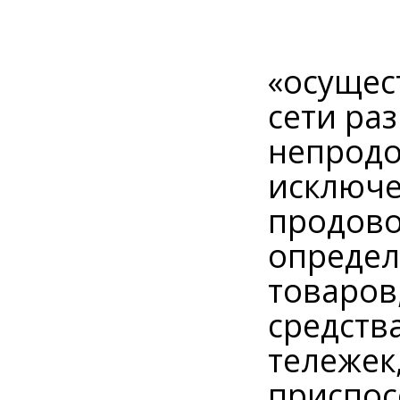
«осущес
сети ра
непродо
исключе
продово
определ
товаров
средств
тележек
приспос