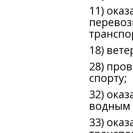
11) ока
перевоз
транспо
18) вет
28) про
спорту;
32) ока
водным 
33) ока