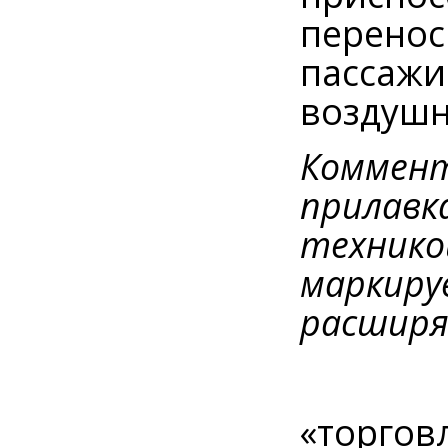
перенос
пассажи
воздушн
Коммент
прилавка
технико
маркиру
расширя
«торгов