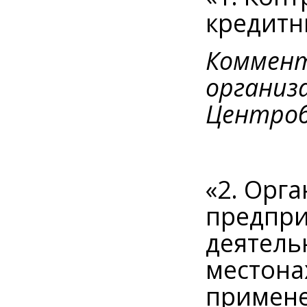
кредитн
Коммент
организ
Центроб
«2. Орг
предпри
деятель
местона
примене