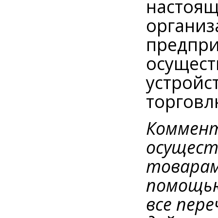
настоящ
организ
предпри
осущест
устройс
торговл
Коммент
осущест
товарам
помощью
все пер