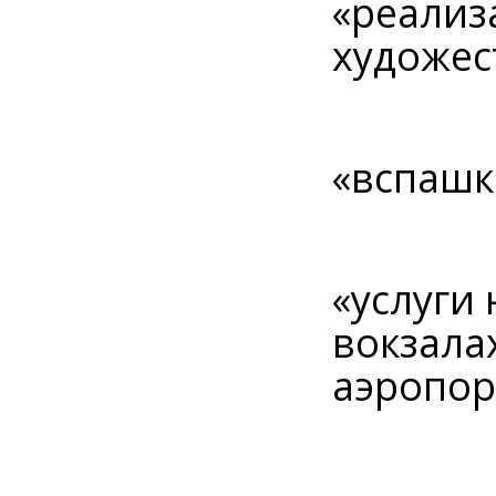
«реализ
художес
«вспашк
«услуги
вокзалах
аэропор