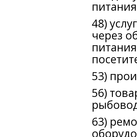
питания
48) усл
через о
питания
посетит
53) про
56) тов
рыбовод
63) рем
оборудо