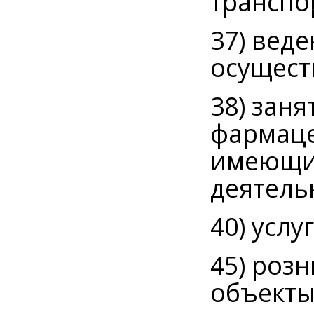
транспо
37) вед
осущест
38) зан
фармаце
имеющим
деятель
40) услу
45) роз
объекты