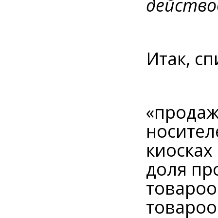
действо
Итак, с
«продаж
носител
киосках
доля пр
товароо
товароо