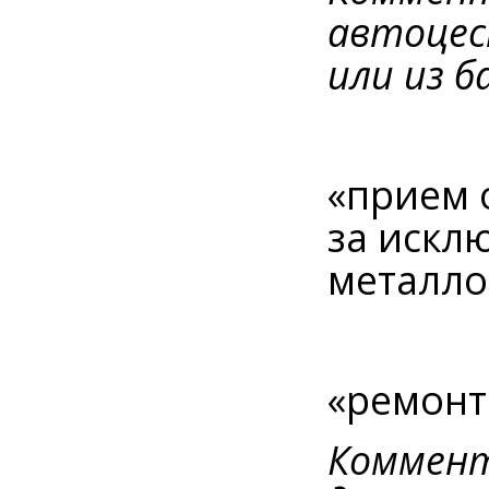
автоцес
или из б
«прием 
за искл
металло
«ремонт
Коммент