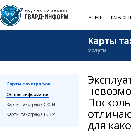
УСЛУГИ
КАТАЛОГ 
Карты та
Услуги
Эксплуат
Карты тахографов
невозмо
Общая информация
Посколь
Карты тахографа СКЗИ
отличаю
Карты тахографа ЕСТР
для как