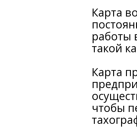
Карта в
постоян
работы 
такой к
Карта п
предпри
осущест
чтобы п
тахогра