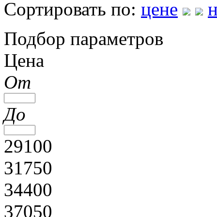
Сортировать по:
цене
Подбор параметров
Цена
От
До
29100
31750
34400
37050