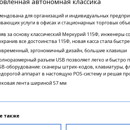
овленная автономная классика
ендована для организаций и индивидуальных предпри
вающих услуги в офисах и стационарных торговых объ
зяв за основу классический Меркурий 115Ф, инженеры с
охранив все достоинства 115Ф, новая касса стала быстре
овременный, эргономичный дизайн, большие клавиши
олноразмерный разъем USB позволяет легко и быстро п
SB-оборудование: сканеры штрих-кодов, клавиатуры, ф
едорогой аппарат в настоящую POS-систему и решая про
ековая лента шириной 57 мм
е также