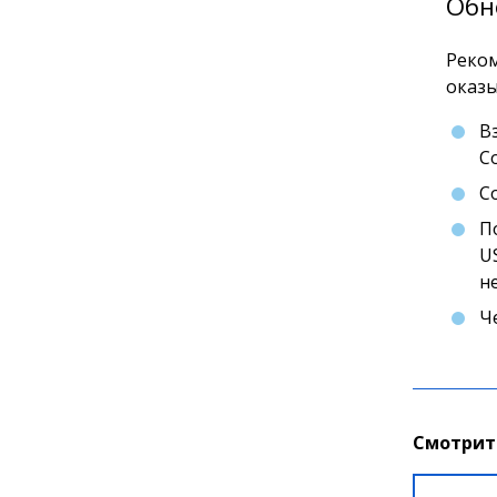
Обн
Реком
оказы
В
С
С
П
U
н
Ч
Смотрит